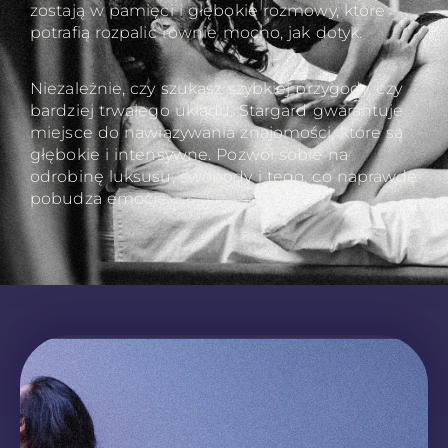
zostają w pamięci i głębokie rozmowy, które
potrafią rozpalić równie mocno, jak dotyk.
Niezależnie, czy szukasz szybkiej przygody, czy
bardziej trwałego układu, Stargard gwarantuje
miejsce do nawiązywania znajomości, które są
głębokie i intensywne. Pozwól sobie na
odrobinę luksusu, swobody i tego, co naprawdę
pobudza emocje.