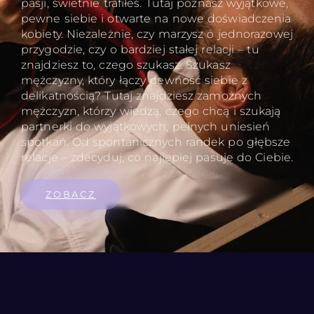
pasji, świetnie trafiłeś. Tutaj poznasz wyjątkowe,
pewne siebie i otwarte na nowe doświadczenia
kobiety. Niezależnie, czy marzysz o jednorazowej
przygodzie, czy o bardziej stałej relacji – tu
znajdziesz to, czego szukasz. Szukasz
mężczyzny, który łączy pewność siebie z
delikatnością? Tutaj znajdziesz zamożnych
mężczyzn, którzy wiedzą, czego chcą i szukają
partnerki do wyjątkowych, pełnych uniesień
spotkań. Od spontanicznych randek po głębsze
relacje – zdecyduj, co najlepiej pasuje do Ciebie.
ZOBACZ