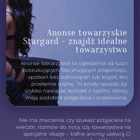
Anonse towarzyskie
Stargard - znajdź idealne
towarzystwo
Anonse towarzyskie to ogłoszenia od ludzi
poszukujących fascynujących znajomości,
spotkań bez zobowiązań lub kogoś, kto
przełamie rutynę. To prosty sposób, by
szybko nawiązać kontakt z ludźmi, którzy
mają podobne pragnienia i oczekiwania.
Nie ma znaczenia, czy szukasz przyjaciela na
wieczór, rozmów do nocy, czy towarzystwa na
specjalne okazje – trafne anonsy ułatwią Ci