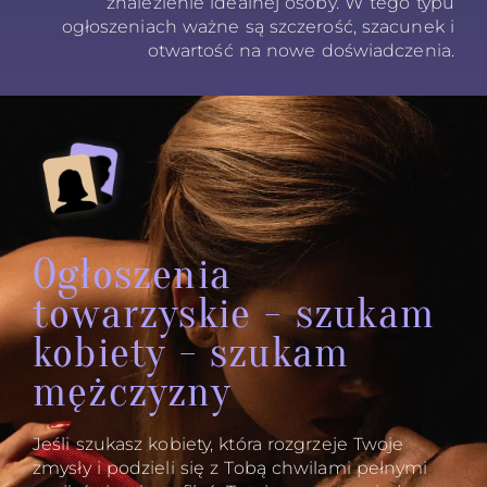
znalezienie idealnej osoby. W tego typu
ogłoszeniach ważne są szczerość, szacunek i
otwartość na nowe doświadczenia.
Ogłoszenia
towarzyskie - szukam
kobiety - szukam
mężczyzny
Jeśli szukasz kobiety, która rozgrzeje Twoje
zmysły i podzieli się z Tobą chwilami pełnymi