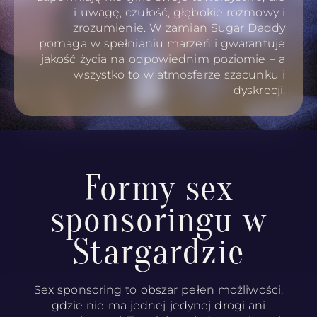
i uwagę, czułość, głębokie rozmowy i
zrozumienie. W zamian Sugar Daddy
pomaga w spełnianiu marzeń i gwarantuje
jakość życia na odpowiednim poziomie – a
wszystko to w atmosferze szacunku i
dyskrecji.
Formy sex
sponsoringu w
Stargardzie
Sex sponsoring to obszar pełen możliwości,
gdzie nie ma jednej jedynej drogi ani