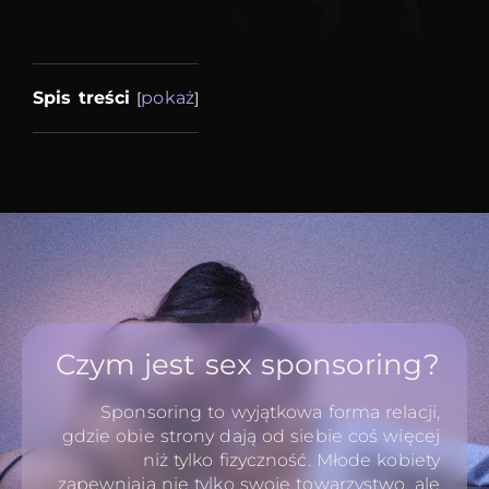
Spis treści
pokaż
[
]
Czym jest sex sponsoring?
Sponsoring to wyjątkowa forma relacji,
gdzie obie strony dają od siebie coś więcej
niż tylko fizyczność. Młode kobiety
zapewniają nie tylko swoje towarzystwo, ale