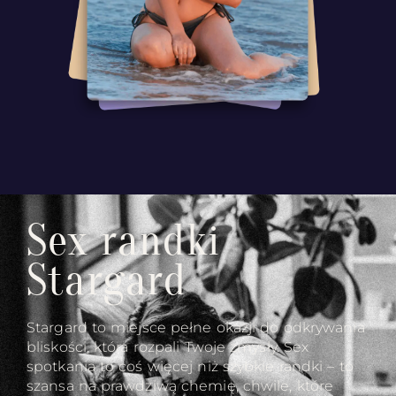
Sex randki
Stargard
Stargard to miejsce pełne okazji do odkrywania
bliskości, która rozpali Twoje zmysły. Sex
spotkania to coś więcej niż szybkie randki – to
szansa na prawdziwą chemię, chwile, które