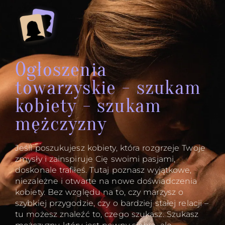
Ogłoszenia
towarzyskie - szukam
kobiety - szukam
mężczyzny
Jeśli poszukujesz kobiety, która rozgrzeje Twoje
zmysły i zainspiruje Cię swoimi pasjami,
doskonale trafiłeś. Tutaj poznasz wyjątkowe,
niezależne i otwarte na nowe doświadczenia
kobiety. Bez względu na to, czy marzysz o
szybkiej przygodzie, czy o bardziej stałej relacji –
tu możesz znaleźć to, czego szukasz. Szukasz