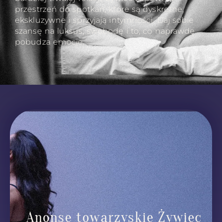
przestrzeń do spotkań, które są dyskretne,
ekskluzywne i sprzyjają intymności. Daj sobie
szansę na luksus, swobodę i to, co naprawdę
pobudza emocje.
Anonse towarzyskie Żywiec