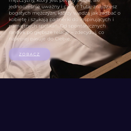
mężczyzny, który jest pewny siebie, ale
jednocześnie uważny i czuły? Tutaj znajdziesz
bogatych mężczyzn, którzy wiedzą jak zadbać o
kobietę i szukają partnerki do inspirujących i
namiętnych spotkań. Od spontanicznych
randek po głębsze relacje – zdecyduj, co
najlepiej pasuje do Ciebie.
ZOBACZ