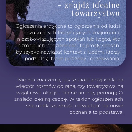
- znajdź idealne
towarzystwo
Ogłoszenia erotyczne to ogłoszenia od ludzi
poszukujących fascynujących znajomości,
niezobowiązujących spotkań lub kogoś, kto
urozmaici ich codzienność. To prosty sposób,
by szybko nawiązać kontakt z ludźmi, którzy
podzielają Twoje potrzeby i oczekiwania.
Nie ma znaczenia, czy szukasz przyjaciela na
wieczór, rozmów do rana, czy towarzystwa na
wyjątkowe okazje – trafne anonsy pomogą Ci
znaleźć idealną osobę. W takich ogłoszeniach
szacunek, szczerość i otwartość na nowe
doznania to podstawa.