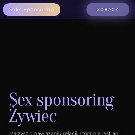
Seks Sponsoring
ZOBACZ
Sex sponsoring
Żywiec
Marzysz o nawiązaniu relacji, która nie jest ani