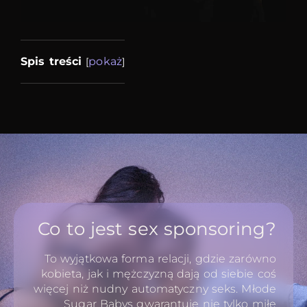
Spis treści
pokaż
[
]
Co to jest sex sponsoring?
To wyjątkowa forma relacji, gdzie zarówno
kobieta, jak i mężczyzną dają od siebie coś
więcej niż nudny automatyczny seks. Młode
Sugar Babys gwarantuję nie tylko miłe