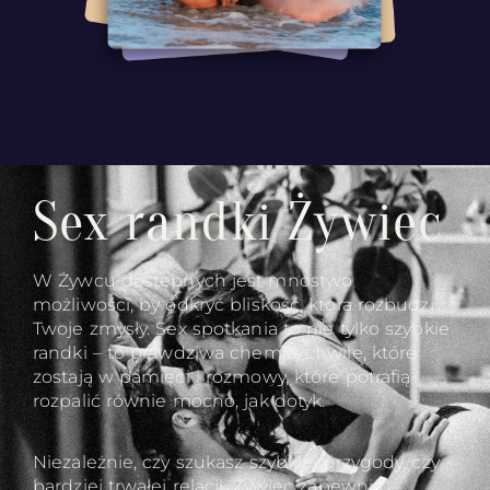
Sex randki Żywiec
W Żywcu dostępnych jest mnóstwo
możliwości, by odkryć bliskość, która rozbudzi
Twoje zmysły. Sex spotkania to nie tylko szybkie
randki – to prawdziwa chemia, chwile, które
zostają w pamięci i rozmowy, które potrafią
rozpalić równie mocno, jak dotyk.
Niezależnie, czy szukasz szybkiej przygody, czy
bardziej trwałej relacji, Żywiec zapewnia