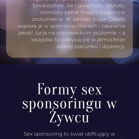
towarzystwo, ale i uważność, czułość,
rozmowy pełne magii i wzajemne
zrozumienie. W zamian Sugar Daddy
wspiera je w spełnianiu marzeń i zapewnia
jakość życia na odpowiednim poziomie – a
wszystko to odbywa się w atmosferze
pełnej szacunku i dyskrecji.
Formy sex
sponsoringu w
Żywcu
Sex sponsoring to świat obfitujący w