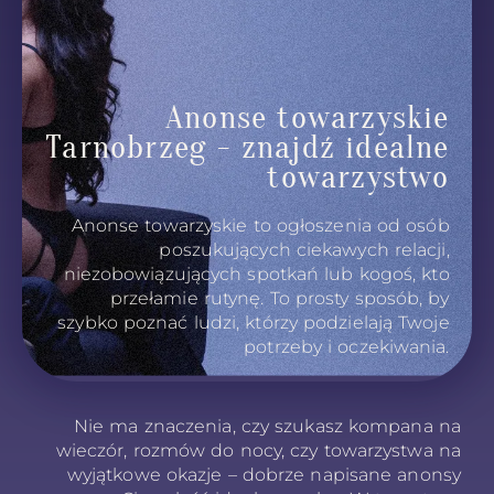
Anonse towarzyskie
Tarnobrzeg - znajdź idealne
towarzystwo
Anonse towarzyskie to ogłoszenia od osób
poszukujących ciekawych relacji,
niezobowiązujących spotkań lub kogoś, kto
przełamie rutynę. To prosty sposób, by
szybko poznać ludzi, którzy podzielają Twoje
potrzeby i oczekiwania.
Nie ma znaczenia, czy szukasz kompana na
wieczór, rozmów do nocy, czy towarzystwa na
wyjątkowe okazje – dobrze napisane anonsy