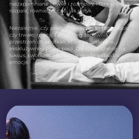
niezapomniane chwile i rozmowy, które potrafią
rozpalić równie mocno, jak dotyk.
Niezależnie, czy zależy Ci na szybkiej przygodzie
czy trwałej relacji, Tarnobrzeg zapewnia
przestrzeń do spotkań, które są dyskretne,
ekskluzywne i pełne pasji. Daj sobie szansę na
luksus, swobodę i to, co naprawdę pobudza
emocje.