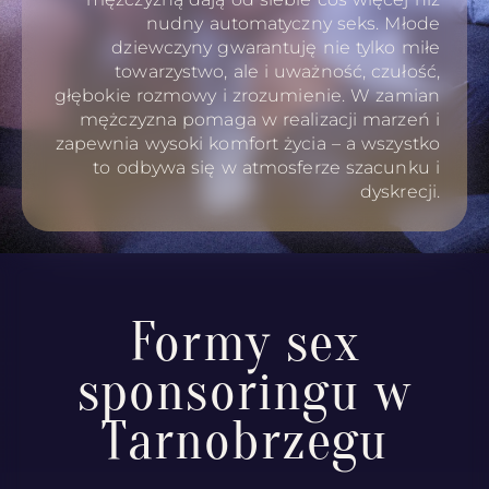
nudny automatyczny seks. Młode
dziewczyny gwarantuję nie tylko miłe
towarzystwo, ale i uważność, czułość,
głębokie rozmowy i zrozumienie. W zamian
mężczyzna pomaga w realizacji marzeń i
zapewnia wysoki komfort życia – a wszystko
to odbywa się w atmosferze szacunku i
dyskrecji.
Formy sex
sponsoringu w
Tarnobrzegu