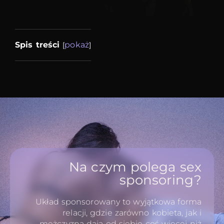
Spis treści
pokaż
[
]
Na czym polega sex
sponsoring?
Układ sponsorowany to wyjątkowa forma
relacji, gdzie zarówno kobieta, jak i
mężczyzną dają od siebie coś więcej niż