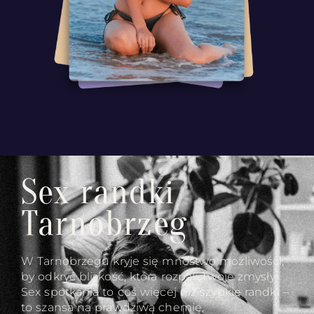
Sex randki
Tarnobrzeg
W Tarnobrzegu kryje się mnóstwo możliwości,
by odkryć bliskość, która rozpali Twoje zmysły.
Sex spotkania to coś więcej niż szybkie randki –
to szansa na prawdziwą chemię,