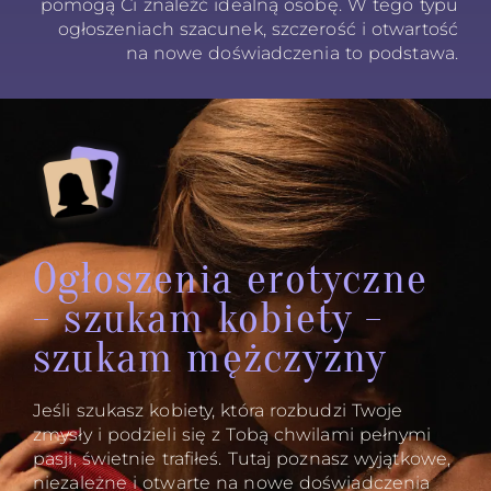
pomogą Ci znaleźć idealną osobę. W tego typu
ogłoszeniach szacunek, szczerość i otwartość
na nowe doświadczenia to podstawa.
Ogłoszenia erotyczne
- szukam kobiety -
szukam mężczyzny
Jeśli szukasz kobiety, która rozbudzi Twoje
zmysły i podzieli się z Tobą chwilami pełnymi
pasji, świetnie trafiłeś. Tutaj poznasz wyjątkowe,
niezależne i otwarte na nowe doświadczenia