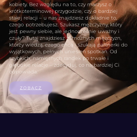
kobiety. Bez względu na to, czy marzysz o
krótkoterminowej przygodzie, czy o bardziej
stałej relacji – u nas znajdziesz dokładnie to,
czego potrzebujesz. Szukasz mężczyzny, który
jest pewny siebie, ale jednocześnie uważny i
czuły? Tutaj znajdziesz zamożnych mężczyzn,
którzy wiedzą, czego chcą i szukają partnerki do
wyjątkowych, pełnych uniesień spotkań. Od
szybkich, namiętnych randek po trwałe i
głębokie relacje – zdecyduj, co najbardziej Ci
odpowiada.
ZOBACZ