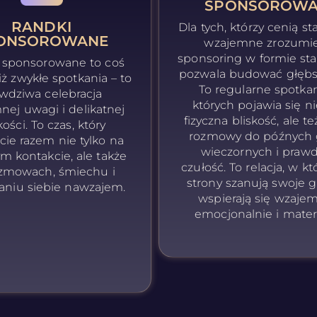
SPONSOROWA
RANDKI
Dla tych, którzy cenią st
ONSOROWANE
wzajemne zrozumie
sponsoring w formie stałe
 sponsorowane to coś
pozwala budować głębsz
iż zwykłe spotkania – to
To regularne spotkan
wdziwa celebracja
których pojawia się ni
ej uwagi i delikatnej
fizyczna bliskość, ale te
kości. To czas, który
rozmowy do późnych 
cie razem nie tylko na
wieczornych i praw
ym kontakcie, ale także
czułość. To relacja, w kt
zmowach, śmiechu i
strony szanują swoje g
aniu siebie nawzajem.
wspierają się wzajem
emocjonalnie i materi