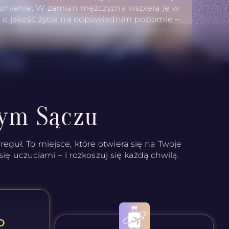
mienie. W zamian mężczyzna wspiera je w
a o jakość życia na odpowiednim poziomie –
to w atmosferze pełnej szacunku i dyskrecji.
wym Sączu
eguł. To miejsce, które otwiera się na Twoje
ię uczuciami – i rozkoszuj się każdą chwilą.
D