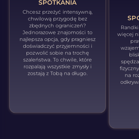
SPOTKANIA
Chcesz przeżyć intensywną,
SP
chwilową przygodę bez
zbędnych ograniczeń?
Randki
Jednorazowe znajomości to
więcej n
najlepsza opcja, gdy pragniesz
pra
doświadczyć przyjemności i
wzajemn
pozwolić sobie na trochę
blis
szaleństwa. To chwile, które
spędza
rozpalają wszystkie zmysły i
fizyczn
zostają z Tobą na długo.
na ro
odkryw