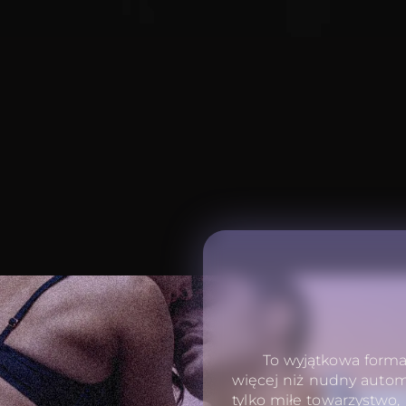
To wyjątkowa forma 
więcej niż nudny autom
tylko miłe towarzystwo,