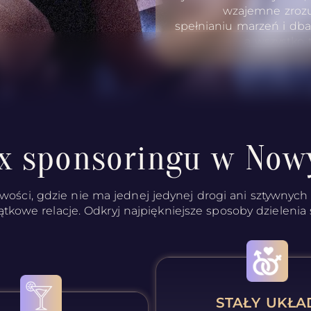
wzajemne zrozu
spełnianiu marzeń i db
a wszystko 
x sponsoringu w No
wości, gdzie nie ma jednej jedynej drogi ani sztywnych r
ątkowe relacje. Odkryj najpiękniejsze sposoby dzielenia s
STAŁY UKŁA