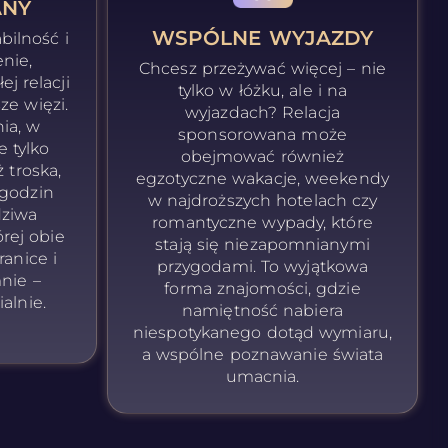
NY
WSPÓLNE WYJAZDY
abilność i
nie,
Chcesz przeżywać więcej – nie
j relacji
tylko w łóżku, ale i na
e więzi.
wyjazdach? Relacja
ia, w
sponsorowana może
e tylko
obejmować również
ż troska,
egzotyczne wakacje, weekendy
godzin
w najdroższych hotelach czy
dziwa
romantyczne wypady, które
órej obie
stają się niezapomnianymi
ranice i
przygodami. To wyjątkowa
nie –
forma znajomości, gdzie
alnie.
namiętność nabiera
niespotykanego dotąd wymiaru,
a wspólne poznawanie świata
umacnia.