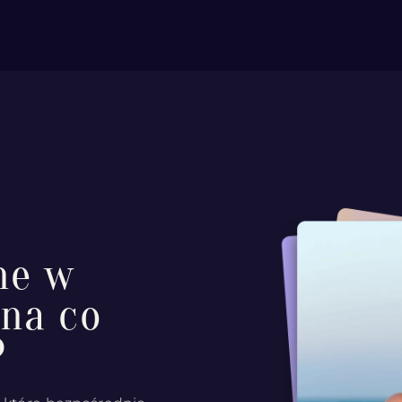
ne w
na co
?