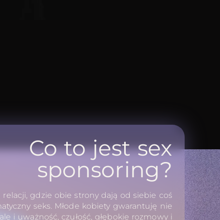
Co to jest sex
sponsoring?
relacji, gdzie obie strony dają od siebie coś
atyczny seks. Młode kobiety gwarantuję nie
 ale i uważność, czułość, głębokie rozmowy i