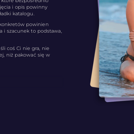
, które bezpośrednio
ęcia i opis powinny
ładki katalogu.
 konkretów powinien
ja i szacunek to podstawa,
śli coś Ci nie gra, nie
ej, niż pakować się w