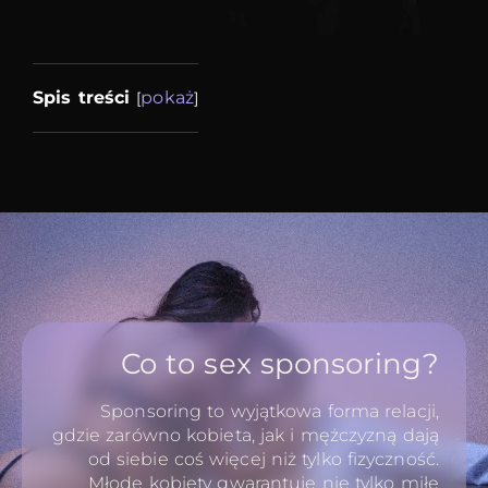
Spis treści
pokaż
[
]
Co to sex sponsoring?
Sponsoring to wyjątkowa forma relacji,
gdzie zarówno kobieta, jak i mężczyzną dają
od siebie coś więcej niż tylko fizyczność.
Młode kobiety gwarantuję nie tylko miłe