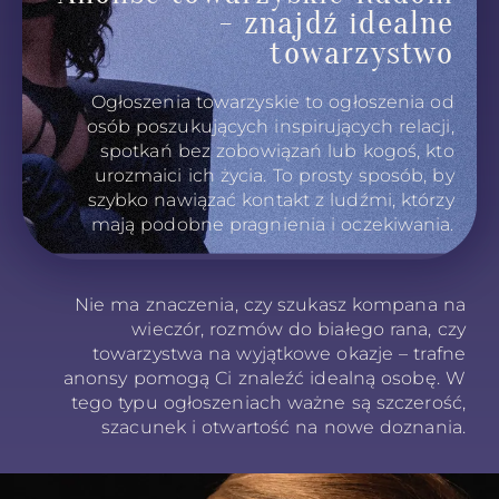
- znajdź idealne
towarzystwo
Ogłoszenia towarzyskie to ogłoszenia od
osób poszukujących inspirujących relacji,
spotkań bez zobowiązań lub kogoś, kto
urozmaici ich życia. To prosty sposób, by
szybko nawiązać kontakt z ludźmi, którzy
mają podobne pragnienia i oczekiwania.
Nie ma znaczenia, czy szukasz kompana na
wieczór, rozmów do białego rana, czy
towarzystwa na wyjątkowe okazje – trafne
anonsy pomogą Ci znaleźć idealną osobę. W
tego typu ogłoszeniach ważne są szczerość,
szacunek i otwartość na nowe doznania.