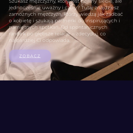
Szukasz mężczyzny, który jest pewny siebie, ale
jednocześnie uważny i czuły? Tutaj znajdziesz
zamożnych mężczyzn, którzy wiedzą jak zadbać
o kobietę i szukają partnerki do inspirujących i
namiętnych spotkań. Od spontanicznych
randek po głębsze relacje – zdecyduj, co
najbardziej Ci odpowiada.
ZOBACZ