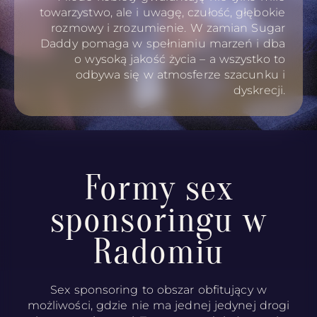
towarzystwo, ale i uwagę, czułość, głębokie
rozmowy i zrozumienie. W zamian Sugar
Daddy pomaga w spełnianiu marzeń i dba
o wysoką jakość życia – a wszystko to
odbywa się w atmosferze szacunku i
dyskrecji.
Formy sex
sponsoringu w
Radomiu
Sex sponsoring to obszar obfitujący w
możliwości, gdzie nie ma jednej jedynej drogi