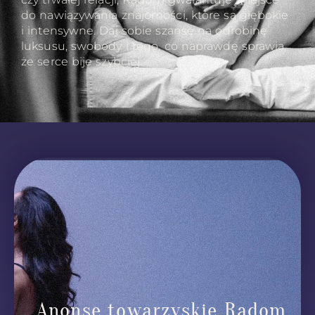
do nawiązywania znajomości, które są głębokie
i intensywne. Daj sobie szansę na odrobinę
luksusu, swobody i tego, co naprawdę sprawia,
że serce bije szybciej.
Anonse towarzyskie Radom