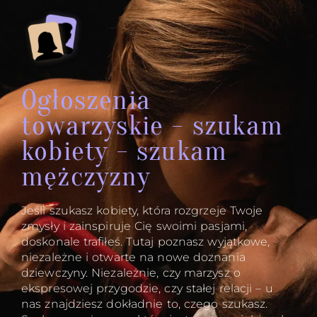
Ogłoszenia
towarzyskie - szukam
kobiety - szukam
mężczyzny
Jeśli szukasz kobiety, która rozgrzeje Twoje
zmysły i zainspiruje Cię swoimi pasjami,
doskonale trafiłeś. Tutaj poznasz wyjątkowe,
niezależne i otwarte na nowe doznania
dziewczyny. Niezależnie, czy marzysz o
ekspresowej przygodzie, czy stałej relacji – u
nas znajdziesz dokładnie to, czego szukasz.