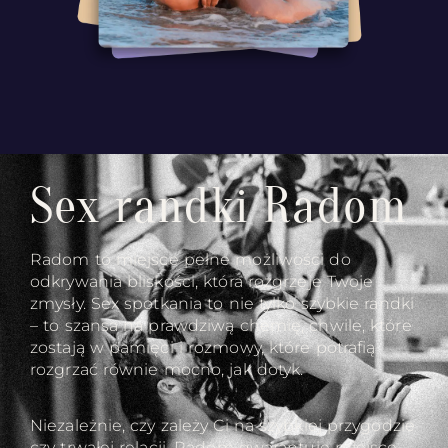
Sex randki Radom
Radom to miejsce pełne możliwości do
odkrywania bliskości, która rozgrzeje Twoje
zmysły. Sex spotkania to nie tylko szybkie randki
– to szansa na prawdziwą chemię, chwile, które
zostają w pamięci i rozmowy, które potrafią
rozgrzać równie mocno, jak dotyk.
Niezależnie, czy zależy Ci na szybkiej przygodzie
czy trwałej relacji, Radom gwarantuje miejsce