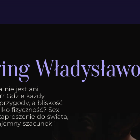
ring Władysław
 nie jest ani
? Gdzie każdy
zygody, a bliskość
lko fizyczność? Sex
aproszenie do świata,
ajemny szacunek i