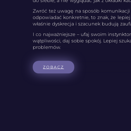
do siebie, a nie wyglądać jak z okładki ka
Zwróć też uwagę na sposób komunikacji – 
odpowiadać konkretnie, to znak, że lepie
właśnie dyskrecja i szacunek budują zauf
I co najważniejsze – ufaj swoim instynkt
wątpliwości, daj sobie spokój. Lepiej szuka
problemów.
ZOBACZ