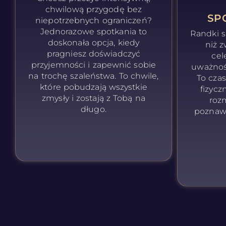
chwilową przygodę bez
SP
niepotrzebnych ograniczeń?
Jednorazowe spotkania to
Randki 
doskonała opcja, kiedy
niż z
pragniesz doświadczyć
cel
przyjemności i zapewnić sobie
uważnośc
na trochę szaleństwa. To chwile,
To cza
które pobudzają wszystkie
fizycz
zmysły i zostają z Tobą na
roz
długo.
poznaw