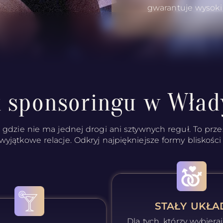
gwarantuje wysoki 
x sponsoringu w Wład
gdzie nie ma jednej drogi ani sztywnych reguł. To przest
jątkowe relacje. Odkryj najpiękniejsze formy bliskości 
STAŁY UKŁA
Dla tych, którzy wybieraj