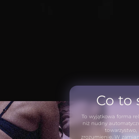
Co to
To wyjątkowa forma rela
niż nudny automatyczny
towarzystwo, 
zrozumienie. W zamian 