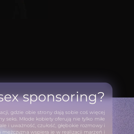
 sex sponsoring?
cji, gdzie obie strony dają sobie coś więcej
 seks. Młode kobiety oferują nie tylko miłe
ale i uważność, czułość, głębokie rozmowy i
mężczyzna wspiera je w realizacji marzeń i