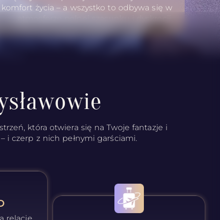
komfort życia – a wszystko to odbywa się w
atmosferze pełnej szacunku i dyskrecji.
ysławowie
rzeń, która otwiera się na Twoje fantazje i
– i czerp z nich pełnymi garściami.
D
ą relacje