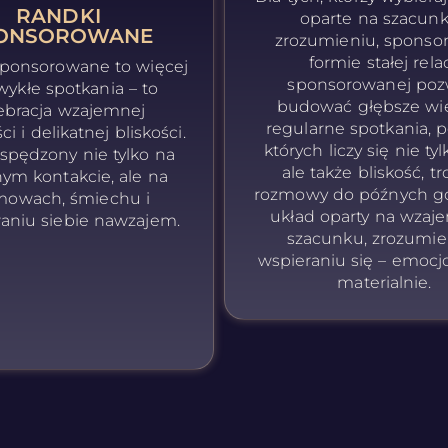
RANDKI
oparte na szacunk
ONSOROWANE
zrozumieniu, sponso
formie stałej relac
sponsorowane to więcej
sponsorowanej poz
wykłe spotkania – to
budować głębsze wię
ebracja wzajemnej
regularne spotkania, 
i i delikatnej bliskości.
których liczy się nie tyl
sspędzony nie tylko na
ale także bliskość, tr
nym kontakcie, ale na
rozmowy do późnych go
mowach, śmiechu i
układ oparty na wza
aniu siebie nawzajem.
szacunku, zrozumie
wspieraniu się – emocjo
materialnie.