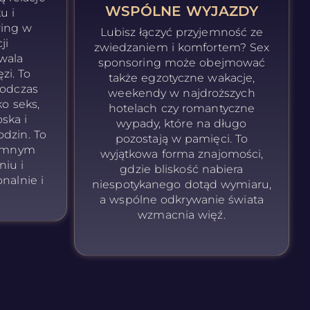
WSPÓLNE WYJAZDY
u i
ring w
Lubisz łączyć przyjemność ze
ji
zwiedzaniem i komfortem? Sex
wala
sponsoring może obejmować
zi. To
także egzotyczne wakacje,
podczas
weekendy w najdroższych
ko seks,
hotelach czy romantyczne
oska i
wypady, które na długo
dzin. To
pozostają w pamięci. To
jemnym
wyjątkowa forma znajomości,
niu i
gdzie bliskość nabiera
nalnie i
niespotykanego dotąd wymiaru,
a wspólne odkrywanie świata
wzmacnia więź.