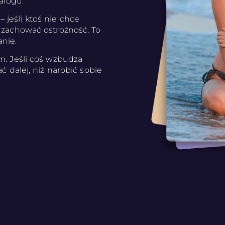
talogu.
jeśli ktoś nie chce
j zachować ostrożność. To
anie.
om. Jeśli coś wzbudza
ć dalej, niż narobić sobie