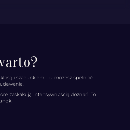
warto?
z klasą i szacunkiem. Tu możesz spełniać
 udawania.
tóre zaskakują intensywnością doznań. To
cunek.