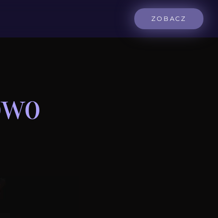
ZOBACZ
owo