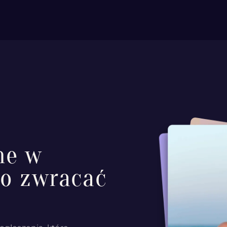
ne w
co zwracać