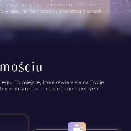
rozmowy i wzajemne zrozumienie. W zamian
je w spełnianiu marzeń i gwarantuje wysoki
zystko to w atmosferze szacunku i dyskrecji.
amościu
eguł. To miejsce, które otwiera się na Twoje
oblicza intymności – i czerp z nich pełnymi