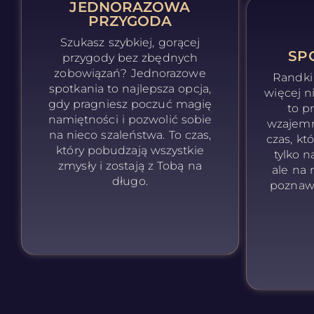
JEDNORAZOWA
PRZYGODA
Szukasz szybkiej, gorącej
SP
przygody bez zbędnych
zobowiązań? Jednorazowe
Randki
spotkania to najlepsza opcja,
więcej n
gdy pragniesz poczuć magię
to p
namiętności i pozwolić sobie
wzajemne
na nieco szaleństwa. To czas,
czas, kt
który pobudzają wszystkie
tylko n
zmysły i zostają z Tobą na
ale na
długo.
poznaw