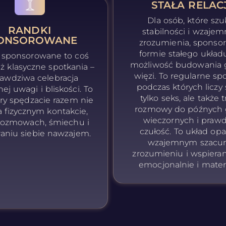
STAŁA RELAC
Dla osób, które szu
RANDKI
stabilności i wzaje
ONSOROWANE
zrozumienia, sponso
formie stałego układ
 sponsorowane to coś
możliwość budowania g
iż klasyczne spotkania –
więzi. To regularne spo
rawdziwa celebracja
podczas których liczy 
j uwagi i bliskości. To
tylko seks, ale także t
óry spędzacie razem nie
rozmowy do późnych 
a fizycznym kontakcie,
wieczornych i praw
 rozmowach, śmiechu i
czułość. To układ opa
aniu siebie nawzajem.
wzajemnym szacun
zrozumieniu i wspieran
emocjonalnie i materi