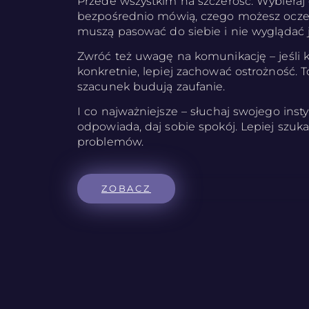
Przede wszystkim na szczerość. Wybieraj 
bezpośrednio mówią, czego możesz oczeki
muszą pasować do siebie i nie wyglądać j
Zwróć też uwagę na komunikację – jeśli 
konkretnie, lepiej zachować ostrożność. T
szacunek budują zaufanie.
I co najważniejsze – słuchaj swojego instyn
odpowiada, daj sobie spokój. Lepiej szukać
problemów.
ZOBACZ