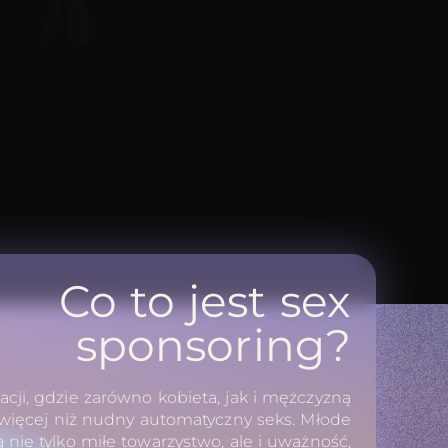
Co to jest sex
sponsoring?
acji, gdzie zarówno kobieta, jak i mężczyzną
 więcej niż nudny automatyczny seks. Młode
nie tylko miłe towarzystwo, ale i uważność,