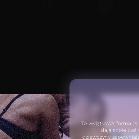
To wyjątkowa forma rel
dają sobie coś
dziewczyny zapewniają 