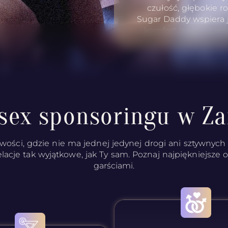
czułość, głębokie 
Sugar Daddy wspiera 
komfort życia – a ws
sex sponsoringu w Z
wości, gdzie nie ma jednej jedynej drogi ani sztywnych r
elacje tak wyjątkowe, jak Ty sam. Poznaj najpiękniejsze 
garściami.