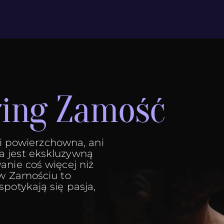
ring Zamość
ani powierzchowna, ani
a jest ekskluzywną
anie coś więcej niż
 w Zamościu to
potykają się pasja,