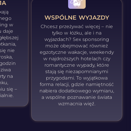
JA
kają
WSPÓLNE WYJAZDY
mnego
ring w
Chcesz przeżywać więcej – nie
u daje
tylko w łóżku, ale i na
łębszej
wyjazdach? Sex sponsoring
tkania,
może obejmować również
się nie
egzotyczne wakacje, weekendy
roska,
w najdroższych hotelach czy
godzin
romantyczne wypady, które
dziwa
stają się niezapomnianymi
rty na
przygodami. To wyjątkowa
ku,
forma relacji, gdzie namiętność
iu się –
nabiera dodatkowego wymiaru,
alnie.
a wspólne poznawanie świata
wzmacnia więź.