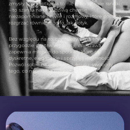
zmysły. Sex spotkania to nie tylko szybkie randki
– to szansa na prawdziwą chemię,
niezapomniane chwile i rozmowy, które potrafią
rozgrzać równie mocno, jak dotyk.
Bez względu na to, czy zależy Ci na szybkiej
przygodzie czy trwałej relacji, Warszawa
zapewnia miejsce do spotkań, które są
dyskretne, eleganckie i sprzyjają intymności.
Pozwól sobie na odrobinę luksusu, swobody i
tego, co naprawdę rozgrzewa serce.