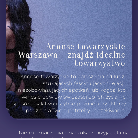
Anonse towarzyskie
Warszawa - znajdź idealne
towarzystwo
Anonse towarzyskie to ogłoszenia od ludzi
szukających fascynujących relacji,
niezobowiązujących spotkań lub kogoś, kto
wniesie powiew świeżości do ich życia. To
sposób, by łatwo i szybko poznać ludzi, którzy
podzielają Twoje potrzeby i oczekiwania.
Nie ma znaczenia, czy szukasz przyjaciela na