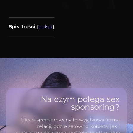
Spis treści
pokaż
[
]
Na czym polega sex
sponsoring?
Układ sponsorowany to wyjątkowa forma
relacji, gdzie zarówno kobieta, jak i
mężczyzną dają sobie coś więcej niż nudny