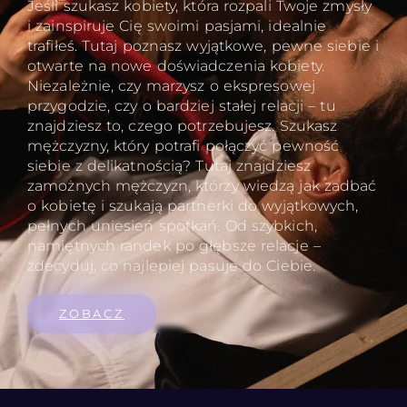
Jeśli szukasz kobiety, która rozpali Twoje zmysły
i zainspiruje Cię swoimi pasjami, idealnie
trafiłeś. Tutaj poznasz wyjątkowe, pewne siebie i
otwarte na nowe doświadczenia kobiety.
Niezależnie, czy marzysz o ekspresowej
przygodzie, czy o bardziej stałej relacji – tu
znajdziesz to, czego potrzebujesz. Szukasz
mężczyzny, który potrafi połączyć pewność
siebie z delikatnością? Tutaj znajdziesz
zamożnych mężczyzn, którzy wiedzą jak zadbać
o kobietę i szukają partnerki do wyjątkowych,
pełnych uniesień spotkań. Od szybkich,
namiętnych randek po głębsze relacje –
zdecyduj, co najlepiej pasuje do Ciebie.
ZOBACZ