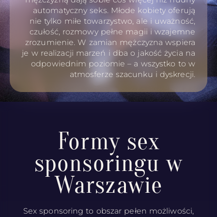
automatyczny seks. Młode kobiety oferują
nie tylko miłe towarzystwo, ale i uważność,
czułość, rozmowy pełne magii i wzajemne
zrozumienie. W zamian mężczyzna wspiera
je w realizacji marzeń i dba o jakość życia na
odpowiednim poziomie – a wszystko to w
atmosferze szacunku i dyskrecji.
Formy sex
sponsoringu w
Warszawie
Sex sponsoring to obszar pełen możliwości,