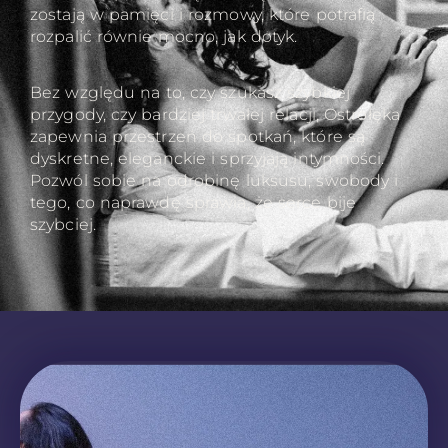
zostają w pamięci i rozmowy, które potrafią
rozpalić równie mocno, jak dotyk.
Bez względu na to, czy szukasz szybkiej
przygody, czy bardziej trwałej relacji, Ostrołęka
zapewnia przestrzeń do spotkań, które są
dyskretne, eleganckie i sprzyjają intymności.
Pozwól sobie na odrobinę luksusu, swobody i
tego, co naprawdę sprawia, że serce bije
szybciej.