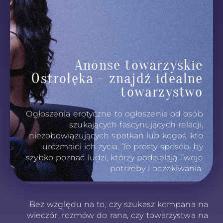
Anonse towarzyskie
Ostrołęka - znajdź idealne
towarzystwo
Ogłoszenia erotyczne to ogłoszenia od osób
szukających fascynujących relacji,
niezobowiązujących spotkań lub kogoś, kto
urozmaici ich życia. To prosty sposób, by
szybko poznać ludzi, którzy podzielają Twoje
potrzeby i oczekiwania.
Bez względu na to, czy szukasz kompana na
wieczór, rozmów do rana, czy towarzystwa na