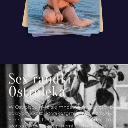
Sex randki
Ostrołęka
W Ostrołęce kryje się mnóstwo możliwości, by
odkryć bliskość, która rozgrzeje Twoje zmysły.
Sex spotkania to nie tylko szybkie randki – to
szansa na prawdziwą chemię, chwile, które