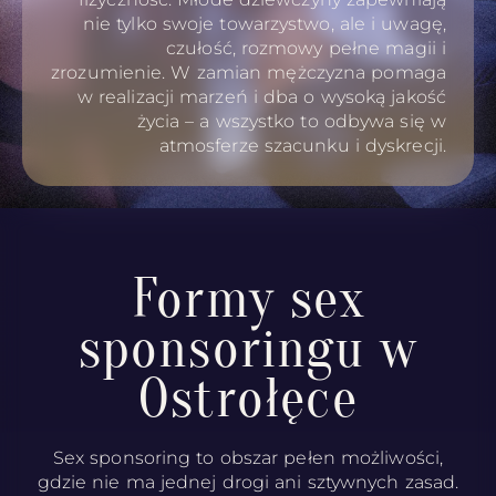
nie tylko swoje towarzystwo, ale i uwagę,
czułość, rozmowy pełne magii i
zrozumienie. W zamian mężczyzna pomaga
w realizacji marzeń i dba o wysoką jakość
życia – a wszystko to odbywa się w
atmosferze szacunku i dyskrecji.
Formy sex
sponsoringu w
Ostrołęce
Sex sponsoring to obszar pełen możliwości,
gdzie nie ma jednej drogi ani sztywnych zasad.