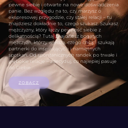
pewne siebie i otwarte na nowe doświadczenia
panie. Bez względu na to, czy marzysz o
ekspresowej przygodzie, czy stałej relacji – tu
znajdziesz dokładnie to, czego szukasz. Szukasz
mężczyzny, który łączy pewność siebie z
delikatnością? Tutaj znajdziesz bogatych
mężczyzn, którzy wiedzą, czego chcą i szukają
partnerki do inspirujących i namiętnych
spotkań. Od spontanicznych randek po trwałe i
głębokie relacje – zdecyduj, co najlepiej pasuje
do Ciebie.
ZOBACZ