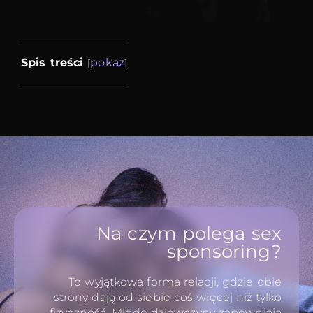
Spis treści
pokaż
[
]
Na czym polega sex
sponsoring?
To wyjątkowa forma relacji, gdzie obie
strony dają od siebie coś więcej niż tylko
fizyczność. Młode dziewczyny zapewniają