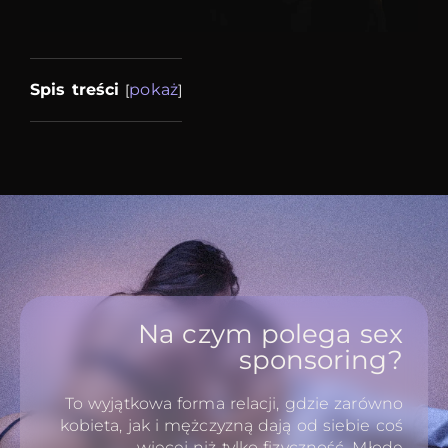
Spis treści
pokaż
[
]
Na czym polega sex
sponsoring?
To wyjątkowa forma relacji, gdzie zarówno
kobieta, jak i mężczyzną dają od siebie coś
więcej niż tylko fizyczność. Młode