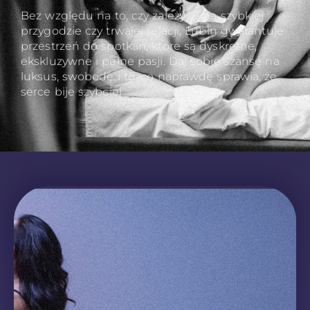
Bez względu na to, czy zależy Ci na szybkiej
przygodzie czy trwałej relacji, Lubin gwarantuje
przestrzeń do spotkań, które są dyskretne,
ekskluzywne i pełne pasji. Daj sobie szansę na
luksus, swobodę i to, co naprawdę sprawia, że
serce bije szybciej.