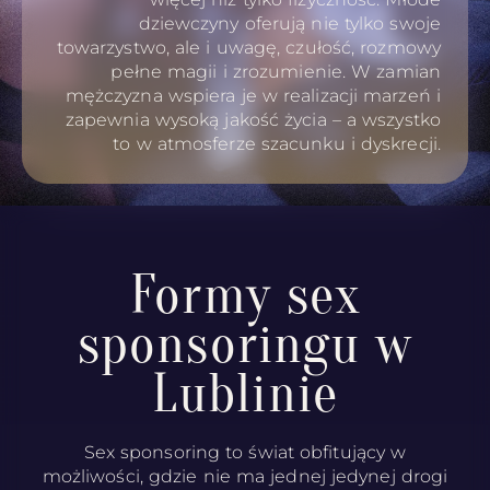
dziewczyny oferują nie tylko swoje
towarzystwo, ale i uwagę, czułość, rozmowy
pełne magii i zrozumienie. W zamian
mężczyzna wspiera je w realizacji marzeń i
zapewnia wysoką jakość życia – a wszystko
to w atmosferze szacunku i dyskrecji.
Formy sex
sponsoringu w
Lublinie
Sex sponsoring to świat obfitujący w
możliwości, gdzie nie ma jednej jedynej drogi