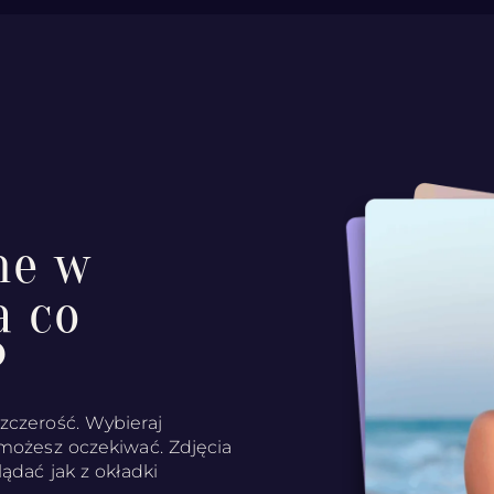
ne w
a co
?
zczerość. Wybieraj
 możesz oczekiwać. Zdjęcia
ądać jak z okładki