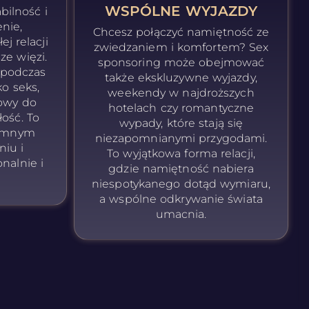
WSPÓLNE WYJAZDY
abilność i
nie,
Chcesz połączyć namiętność ze
j relacji
zwiedzaniem i komfortem? Sex
e więzi.
sponsoring może obejmować
 podczas
także ekskluzywne wyjazdy,
ko seks,
weekendy w najdroższych
mowy do
hotelach czy romantyczne
ość. To
wypady, które stają się
jemnym
niezapomnianymi przygodami.
niu i
To wyjątkowa forma relacji,
nalnie i
gdzie namiętność nabiera
niespotykanego dotąd wymiaru,
a wspólne odkrywanie świata
umacnia.