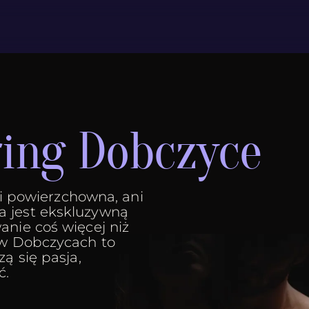
ring Dobczyce
ani powierzchowna, ani
a jest ekskluzywną
anie coś więcej niż
 w Dobczycach to
ą się pasja,
ć.