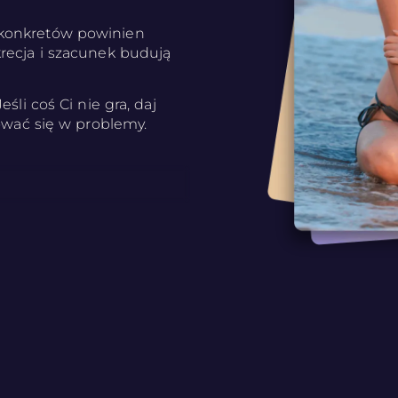
 konkretów powinien
recja i szacunek budują
śli coś Ci nie gra, daj
kować się w problemy.