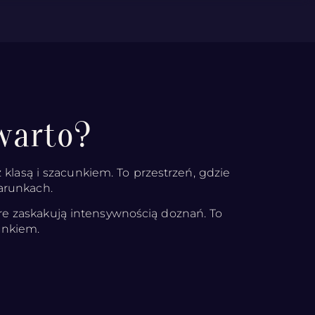
warto?
 klasą i szacunkiem. To przestrzeń, gdzie
warunkach.
re zaskakują intensywnością doznań. To
unkiem.