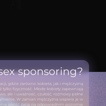
 sex sponsoring?
acji, gdzie zarówno kobieta, jak i mężczyzną
ż tylko fizyczność. Młode kobiety zapewniają
two, ale i uważność, czułość, rozmowy pełne
umienie. W zamian mężczyzna wspiera je w
ewnia jakość życia na odpowiednim poziomie