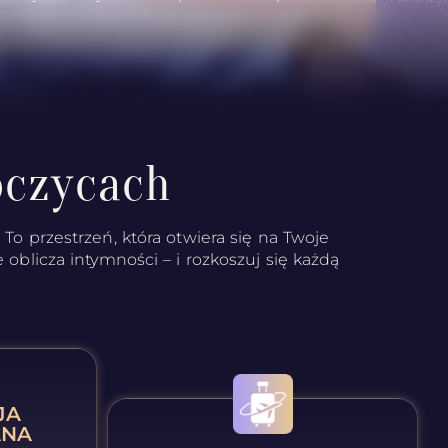
zystko to w atmosferze szacunku i dyskrecji.
bczycach
To przestrzeń, która otwiera się na Twoje
 oblicza intymności – i rozkoszuj się każdą
JA
ANA