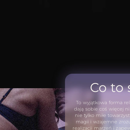
Co to
To wyjątkowa forma rel
dają sobie coś więcej ni
nie tylko miłe towarzys
magii i wzajemne zroz
realizacji marzeń i zap