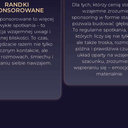
RANDKI
Dla tych, którzy cenią st
ONSOROWANE
wzajemne zrozumie
sponsoring w formie stałe
sponsorowane to więcej
pozwala budować głębsz
wykłe spotkania – to
To regularne spotkania,
cja wzajemnej uwagi i
których liczy się nie tyl
nej bliskości. To czas,
ale także troska, roz
ędzacie razem nie tylko
późna i prawdziwa czuł
ycznym kontakcie, ale
układ oparty na wza
a rozmowach, śmiechu i
szacunku, zrozumie
aniu siebie nawzajem.
wspieraniu się – emocjo
materialnie.