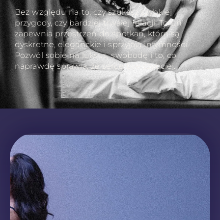
Bez względu na to, czy szukasz szybkiej
przygody, czy bardziej trwałej relacji, Toruń
zapewnia przestrzeń do spotkań, które są
dyskretne, eleganckie i sprzyjają intymności.
Pozwól sobie na luksus, swobodę i to, co
naprawdę sprawia, że serce bije szybciej.