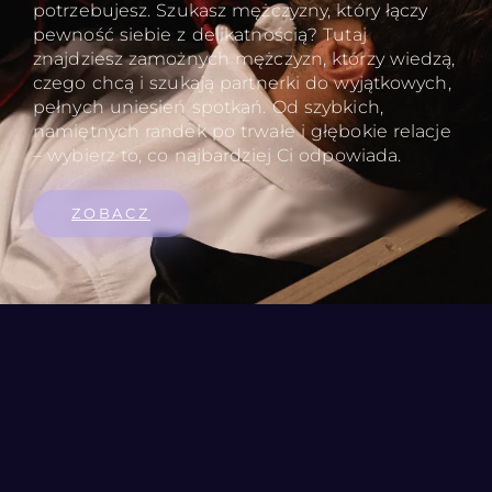
potrzebujesz. Szukasz mężczyzny, który łączy
pewność siebie z delikatnością? Tutaj
znajdziesz zamożnych mężczyzn, którzy wiedzą,
czego chcą i szukają partnerki do wyjątkowych,
pełnych uniesień spotkań. Od szybkich,
namiętnych randek po trwałe i głębokie relacje
– wybierz to, co najbardziej Ci odpowiada.
ZOBACZ