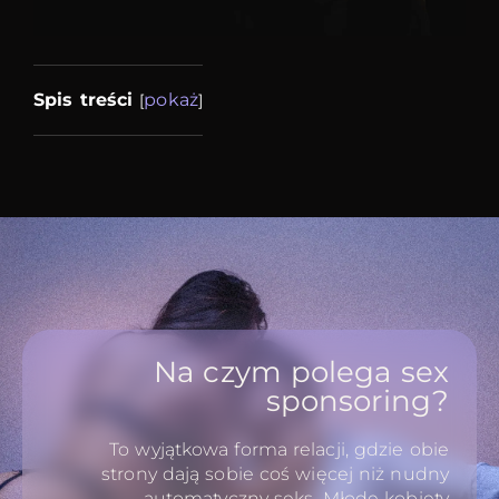
Spis treści
pokaż
[
]
Na czym polega sex
sponsoring?
To wyjątkowa forma relacji, gdzie obie
strony dają sobie coś więcej niż nudny
automatyczny seks. Młode kobiety