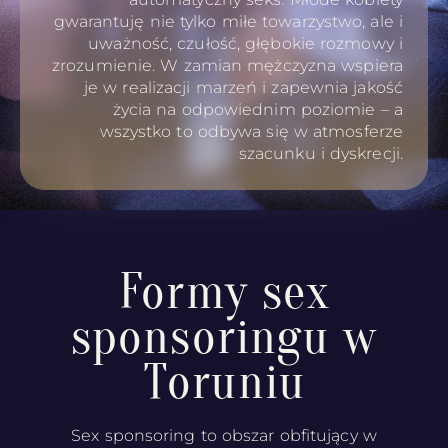
gwarantuję nie tylko miłe towarzystwo, ale i
uważność, czułość, głębokie rozmowy i
zrozumienie. W zamian mężczyzna wspiera
je w realizacji marzeń i zapewnia jakość
życia na odpowiednim poziomie – a
wszystko to odbywa się w atmosferze
szacunku i dyskrecji.
Formy sex
sponsoringu w
Toruniu
Sex sponsoring to obszar obfitujący w