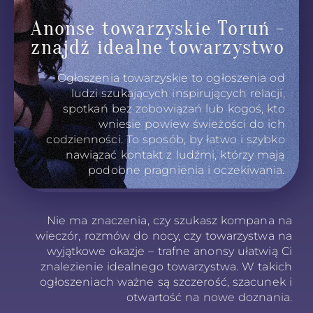
Anonse towarzyskie Toruń -
znajdź idealne towarzystwo
Ogłoszenia towarzyskie to ogłoszenia od
ludzi szukających inspirujących relacji,
spotkań bez zobowiązań lub kogoś, kto
wniesie powiew świeżości do ich
codzienności. To sposób, by łatwo i szybko
nawiązać kontakt z ludźmi, którzy mają
podobne pragnienia i oczekiwania.
Nie ma znaczenia, czy szukasz kompana na
wieczór, rozmów do nocy, czy towarzystwa na
wyjątkowe okazje – trafne anonsy ułatwią Ci
znalezienie idealnego towarzystwa. W takich
ogłoszeniach ważne są szczerość, szacunek i
otwartość na nowe doznania.