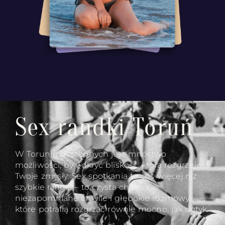
Sex randki Toruń
W Toruniu dostępnych jest mnóstwo
możliwości, by odkryć bliskość, która rozgrzeje
Twoje zmysły. Sex spotkania to coś więcej niż
szybkie randki – to czysta chemia,
niezapomniane chwile i głębokie rozmowy,
które potrafią rozgrzać równie mocno, jak dotyk.