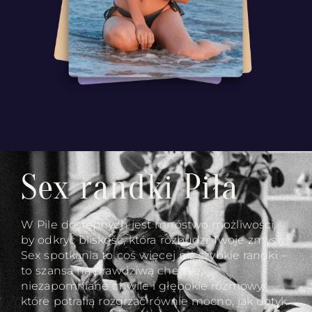
Sex randki Piła
W Pile dostępnych jest mnóstwo możliwości,
by odkryć bliskość, która rozbudzi Twoje zmysły.
Sex spotkania to coś więcej niż szybkie randki –
to szansa na prawdziwą chemię,
niezapomniane chwile i głębokie rozmowy,
które potrafią rozgrzać równie mocno, jak dotyk.