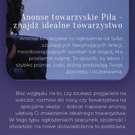
Anonse towarzyskie Piła -
znajdź idealne towarzystwo
Anonse towarzyskie to ogłoszenia od ludzi
szukających fascynujących relacji,
niezobowiązujących spotkań lub kogoś, kto
przełamie rutynę. To sposób, by łatwo i
szybko poznać ludzi, którzy podzielają Twoje
potrzeby i oczekiwania.
Bez względu na to, czy szukasz przyjaciela na
wieczór, rozmów do nocy, czy towarzystwa na
specjalne okazje – dobrze napisane anonsy
ułatwią Ci znalezienie idealnego towarzystwa.
W tego typu ogłoszeniach szacunek, szczerość i
otwartość na nowe doświadczenia to podstawa.