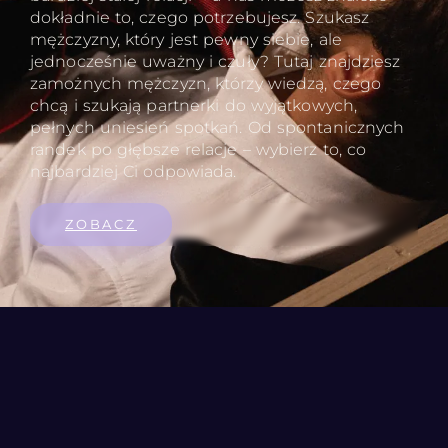
dokładnie to, czego potrzebujesz. Szukasz
mężczyzny, który jest pewny siebie, ale
jednocześnie uważny i czuły? Tutaj znajdziesz
zamożnych mężczyzn, którzy wiedzą, czego
chcą i szukają partnerki do wyjątkowych,
pełnych uniesień spotkań. Od spontanicznych
randek po głębsze relacje – wybierz to, co
najbardziej Ci odpowiada.
ZOBACZ