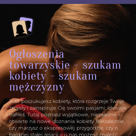
Ogłoszenia
towarzyskie - szukam
kobiety - szukam
mężczyzny
Jeśli poszukujesz kobiety, która rozgrzeje Twoje
zmysły i zainspiruje Cię swoimi pasjami, idealnie
trafiłeś. Tutaj poznasz wyjątkowe, niezależne i
otwarte na nowe doznania kobiety. Niezależnie,
czy marzysz o ekspresowej przygodzie, czy o
bardziej stałej relacji – u nas możesz znaleźć