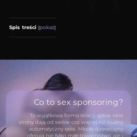
Spis treści
pokaż
[
]
Co to sex sponsoring?
To wyjątkowa forma relacji, gdzie obie
strony dają od siebie coś więcej niż nudny
automatyczny seks. Młode dziewczyny
oferują nie tylko miłe towarzystwo, ale i