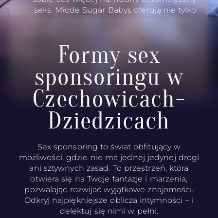
seks. Młode Sugar Babys oferują nie tylko
swoje towarzystwo, ale i uważność, czułość,
głębokie rozmowy i wzajemne zrozumienie.
W zamian Sugar Daddy wspiera je w
Formy sex
spełnianiu marzeń i gwarantuje jakość życia
na odpowiednim poziomie – a wszystko to
sponsoringu w
odbywa się w atmosferze pełnej szacunku i
dyskrecji.
Czechowicach-
Dziedzicach
Sex sponsoring to świat obfitujący w
możliwości, gdzie nie ma jednej jedynej drogi
ani sztywnych zasad. To przestrzeń, która
otwiera się na Twoje fantazje i marzenia,
pozwalając rozwijać wyjątkowe znajomości.
Odkryj najpiękniejsze oblicza intymności – i
delektuj się nimi w pełni.