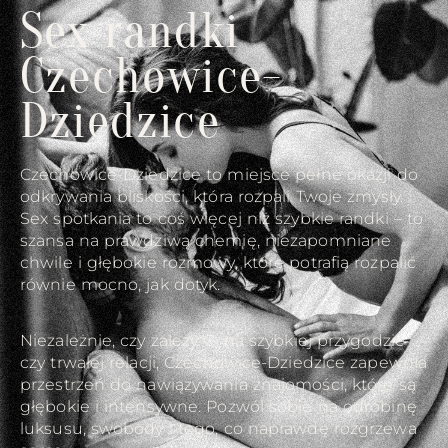
Sex randki
Czechowice-
Dziedzice
Czechowice-Dziedzice to miejsce pełne okazji do
odkrywania bliskości, która rozpali Twoje zmysły.
Sex spotkania to coś więcej niż szybkie randki – to
szansa na prawdziwą chemię, niezapomniane
chwile i głębokie rozmowy, które potrafią rozpalić
równie mocno, jak dotyk.
Niezależnie, czy zależy Ci na szybkiej przygodzie
czy trwałej relacji, Czechowice-Dziedzice zapewnia
przestrzeń do nawiązywania znajomości, które są
głębokie i intensywne. Pozwól sobie na odrobinę
luksusu, swobody i tego, co naprawdę rozgrzewa