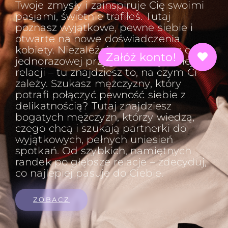
Twoje zmysły i zainspiruje Cię swoimi
pasjami, świetnie trafiłeś. Tutaj
poznasz wyjątkowe, pewne siebie i
otwarte na nowe doświadczenia
kobiety. Niezależnie, czy marzysz o
jednorazowej przygodzie, czy stałej
relacji – tu znajdziesz to, na czym Ci
zależy. Szukasz mężczyzny, który
potrafi połączyć pewność siebie z
delikatnością? Tutaj znajdziesz
bogatych mężczyzn, którzy wiedzą,
czego chcą i szukają partnerki do
wyjątkowych, pełnych uniesień
spotkań. Od szybkich, namiętnych
randek po głębsze relacje – zdecyduj,
co najlepiej pasuje do Ciebie.
ZOBACZ