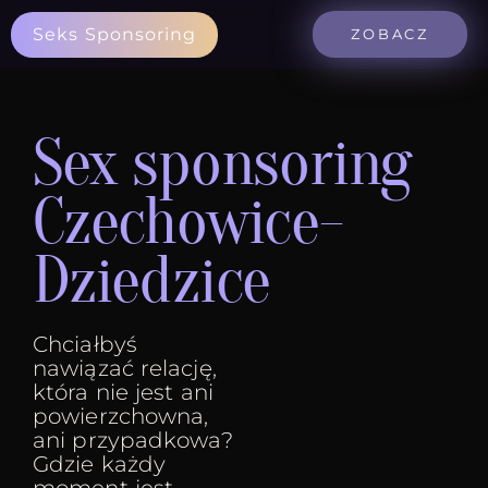
Seks Sponsoring
ZOBACZ
Sex sponsoring
Czechowice-
Dziedzice
Chciałbyś
nawiązać relację,
która nie jest ani
powierzchowna,
ani przypadkowa?
Gdzie każdy