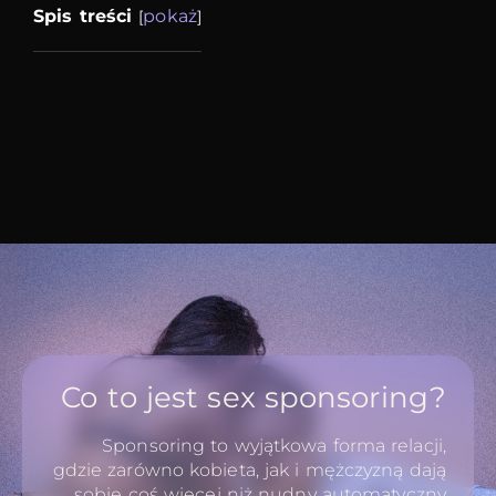
Spis treści
pokaż
[
]
Co to jest sex sponsoring?
Sponsoring to wyjątkowa forma relacji,
gdzie zarówno kobieta, jak i mężczyzną dają
sobie coś więcej niż nudny automatyczny