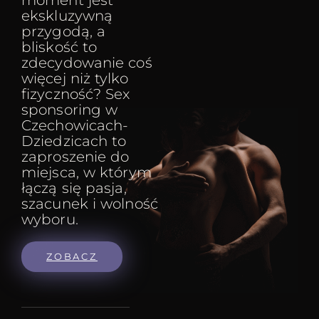
moment jest
ekskluzywną
przygodą, a
bliskość to
zdecydowanie coś
więcej niż tylko
fizyczność? Sex
sponsoring w
Czechowicach-
Dziedzicach to
zaproszenie do
miejsca, w którym
łączą się pasja,
szacunek i wolność
wyboru.
ZOBACZ